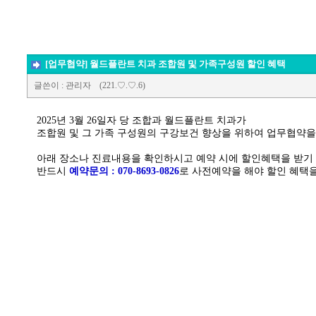
조합원 정보
경상남도 공예박람
공예소식
경상남도 공예품대
추천사이트
공모전
[업무협약] 월드플란트 치과 조합원 및 가족구성원 할인 혜택
글쓴이
: 관리자
(221.♡.♡.6)
전시회 및 행사
Q&A
2025년 3월 26일자 당 조합과 월드플란트 치과가
조합원 및 그 가족 구성원의 구강보건 향상을 위하여 업무협약을
아래 장소나 진료내용을 확인하시고 예약 시에 할인혜택을 받기
반드시
예약문의 : 070-8693-0826
로 사전예약을 해야 할인 혜택