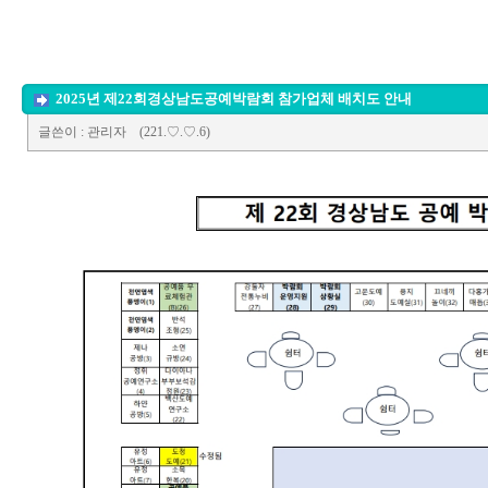
조합원 정보
경상남도 공예박람회
공예소식
경상남도 공예품대전
추천사이트
공모전
2025년 제22회경상남도공예박람회 참가업체 배치도 안내
글쓴이
: 관리자
(221.♡.♡.6)
전시회 및 행사
Q&A