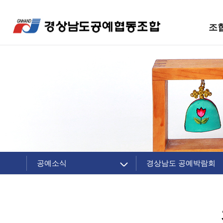
조
공예소식
경상남도 공예박람회
조합 소개
공지사항
주요제품
조합소식