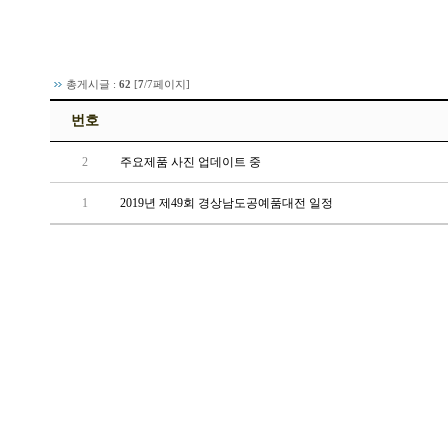
조합원 정보
경상남도 공예박람회
공예소식
경상남도 공예품대전
추천사이트
공모전
총게시글 :
62
[
7
/7페이지]
번호
전시회 및 행사
2
주요제품 사진 업데이트 중
Q&A
1
2019년 제49회 경상남도공예품대전 일정